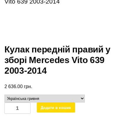
Vito 639 2003-2014
Кулак передній правий у
зборі Mercedes Vito 639
2003-2014
2 636.00
грн.
Кулак
Додати в кошик
передній
правий
у