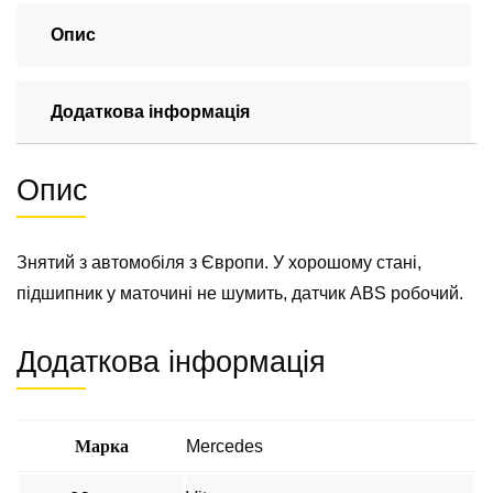
зборі
Mercedes
Опис
Vito
639
Додаткова інформація
2003-
2014
кількість
Опис
Знятий з автомобіля з Європи. У хорошому стані,
підшипник у маточині не шумить, датчик ABS робочий.
Додаткова інформація
Марка
Mercedes