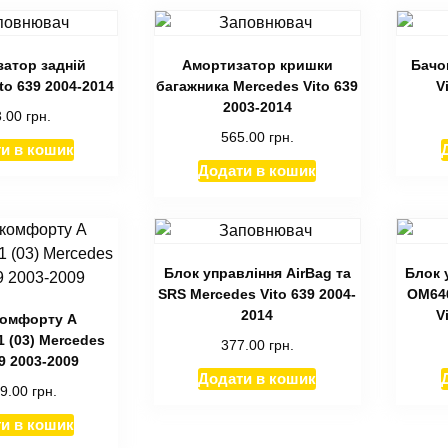
атор задній
Амортизатор кришки
Бачо
to 639 2004-2014
багажника Mercedes Vito 639
V
2003-2014
3.00
грн.
565.00
грн.
и в кошик
Додати в кошик
Блок управління AirBag та
Блок 
SRS Mercedes Vito 639 2004-
ОМ646
2014
V
комфорту A
 (03) Mercedes
377.00
грн.
39 2003-2009
Додати в кошик
19.00
грн.
и в кошик