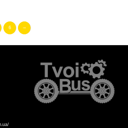
→
6
m.ua/