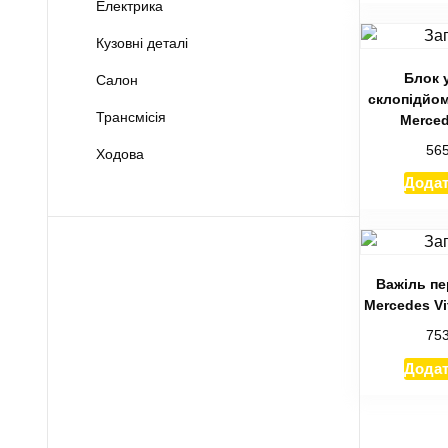
Електрика
Кузовні деталі
Блок 
Салон
склопідйо
Трансмісія
Merced
56
Ходова
Додат
Важіль пе
Mercedes Vi
75
Додат