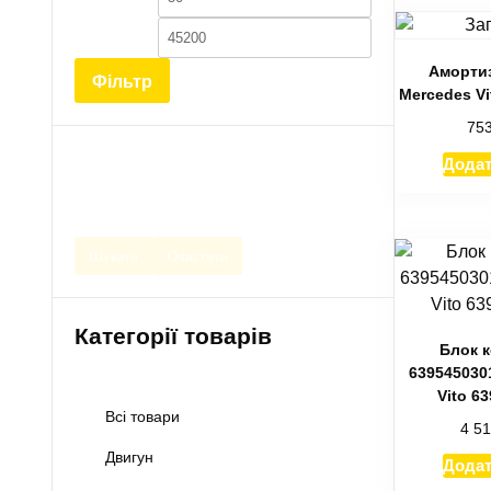
ціна
ціна
Амортиз
Фільтр
Mercedes Vi
75
Додат
Шукати
Очистити
Категорії товарів
Блок 
6395450301
Vito 6
Всі товари
4 5
Двигун
Додат