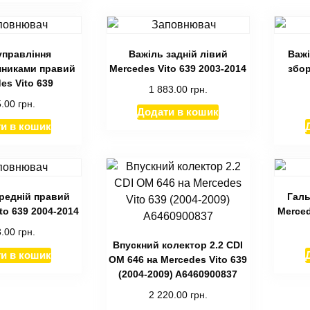
управління
Важіль задній лівий
Важі
мниками правий
Mercedes Vito 639 2003-2014
збор
es Vito 639
1 883.00
грн.
5.00
грн.
Додати в кошик
и в кошик
редній правий
Галь
to 639 2004-2014
Merced
3.00
грн.
Впускний колектор 2.2 CDI
и в кошик
ОМ 646 на Mercedes Vito 639
(2004-2009) A6460900837
2 220.00
грн.