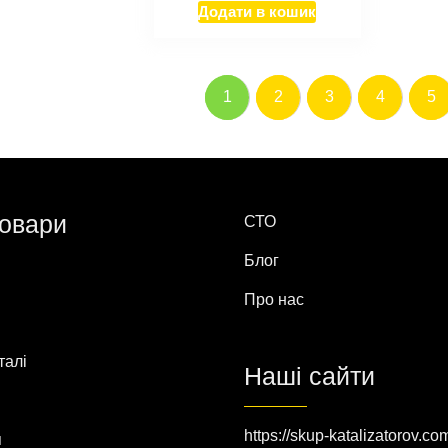
Додати в кошик
1
2
3
4
5
товари
СТО
Блог
Про нас
талі
Наші сайти
https://skup-katalizatorov.co
я