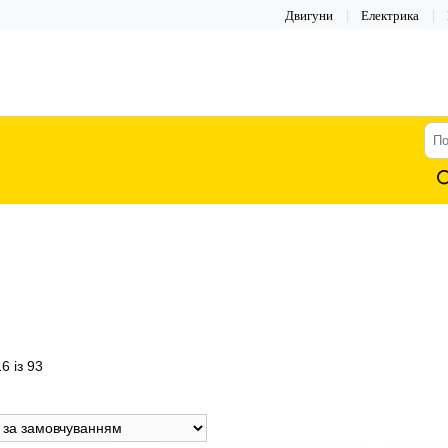
Двигуни
Електрика
По
тов
6 із 93