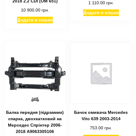
2018 2.2 CDI (OM 651)
1 110.00
грн.
10 900.00
грн.
Додати в кошик
Додати в кошик
Балка передня (підрамник)
Бачок омивача Mercedes
спарка, двохкатковий на
Vito 639 2003-2014
Мерседес Спрінтер 2006-
753.00
грн.
2018 А9063305106