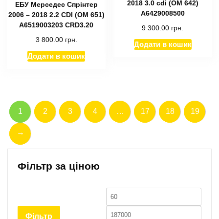
2018 3.0 cdi (OM 642)
ЕБУ Мерседес Спрінтер
A6429008500
2006 – 2018 2.2 CDI (OM 651)
A6519003203 CRD3.20
9 300.00
грн.
3 800.00
грн.
Додати в кошик
Додати в кошик
1
2
3
4
…
17
18
19
→
Фільтр за ціною
Мінімальна
Найб
ціна
ціна
Фільтр