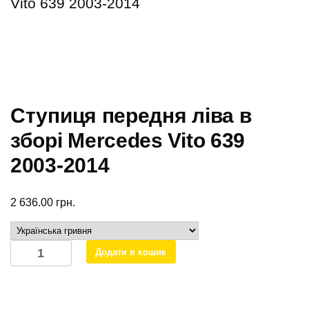
Vito 639 2003-2014
Ступиця передня ліва в
зборі Mercedes Vito 639
2003-2014
2 636.00
грн.
Ступиця
Додати в кошик
передня
ліва
в