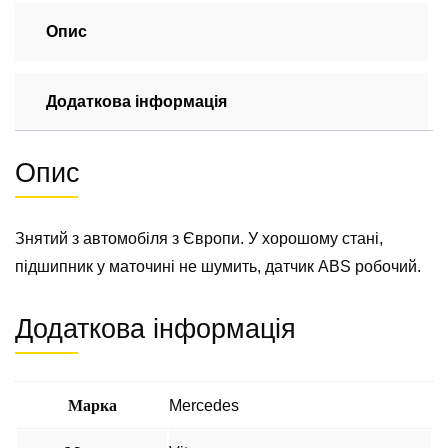
зборі
Mercedes
Опис
Vito
639
Додаткова інформація
2003-
2014
кількість
Опис
Знятий з автомобіля з Європи. У хорошому стані,
підшипник у маточині не шумить, датчик ABS робочий.
Додаткова інформація
Марка
Mercedes