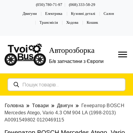
(050) 780-71-97
(068) 333-58-29
Двигуни
Електрика
Кузовні деталі
Салон
Трансмісія
Ходова
Кошик
Авторозборка
Б/в запчастини з Європи
Пошук
товарів
Головна
Товари
Двигун
Генератор BOSCH
Mercedes Atego, Vario 4.3 OМ 904 LA (1998-2013)
А0091549802 0120469115
Генератор BOSCH Mercedes Atego, Vario