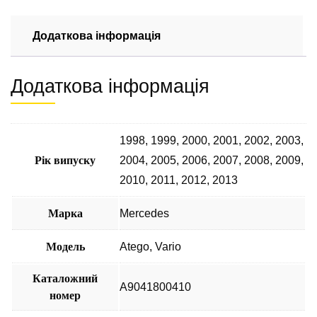
Atego,
Vario
4.3
Додаткова інформація
OМ
904
Додаткова інформація
LA
(1998-
2013)
А0091549802
1998
,
1999
,
2000
,
2001
,
2002
,
2003
,
0120469115
Рік випуску
2004
,
2005
,
2006
,
2007
,
2008
,
2009
,
кількість
2010
,
2011
,
2012
,
2013
Марка
Mercedes
Модель
Atego
,
Vario
Каталожний
А9041800410
номер