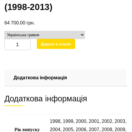
(1998-2013)
64 700.00
грн.
Двигун
Додати в кошик
4.3
OM904LA
на
Mercedes
Vario
Додаткова інформація
OM
904.908
Додаткова інформація
(1998-
2013)
кількість
1998
,
1999
,
2000
,
2001
,
2002
,
2003
,
Рік випуску
2004
,
2005
,
2006
,
2007
,
2008
,
2009
,