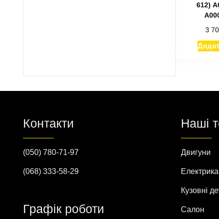
612) А
A00
3 7
Додат
Контакти
Наші 
(050) 780-71-97
Двигуни
(068) 333-58-29
Електрика
Кузовні де
Графік роботи
Салон