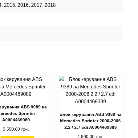
4
,
2015
,
2016
,
2017
,
2018
ерування ABS 9089 на
ercedes Sprinter
Блок керування ABS 9389 на
A0004469089
Mercedes Sprinter 2000-2006
2.2 / 2.7 cdi A0004469389
5 550.00
грн.
4 800.00
грн.