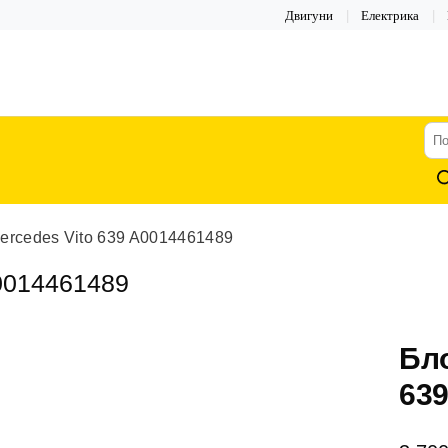
Двигуни
Електрика
По
тов
ercedes Vito 639 A0014461489
0014461489
Бло
63