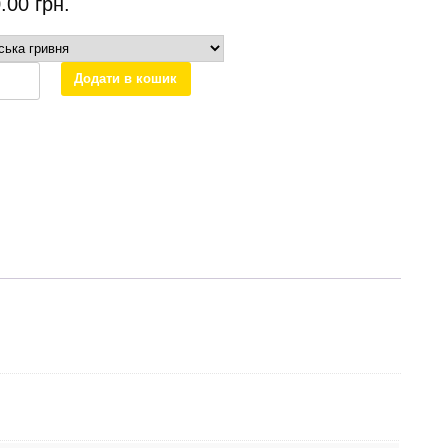
0.00
грн.
Додати в кошик
des
461489
ть