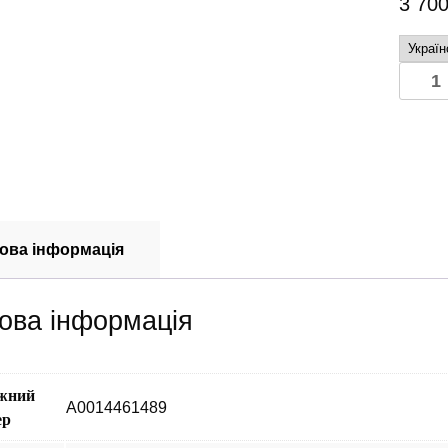
3 70
Блок
ABS
на
Merce
Vito
639
A0014
кількіс
ова інформація
ова інформація
жний
A0014461489
ер