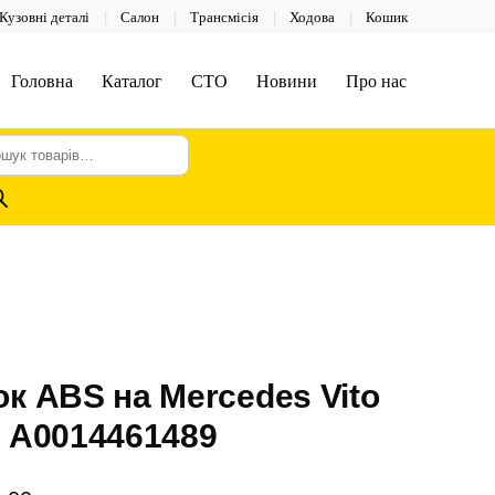
Кузовні деталі
Салон
Трансмісія
Ходова
Кошик
Головна
Каталог
СТО
Новини
Про нас
шук
арів
к ABS на Mercedes Vito
9 A0014461489