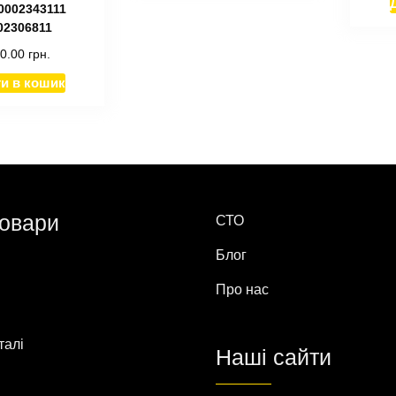
0002343111
02306811
00.00
грн.
и в кошик
товари
СТО
Блог
Про нас
талі
Наші сайти