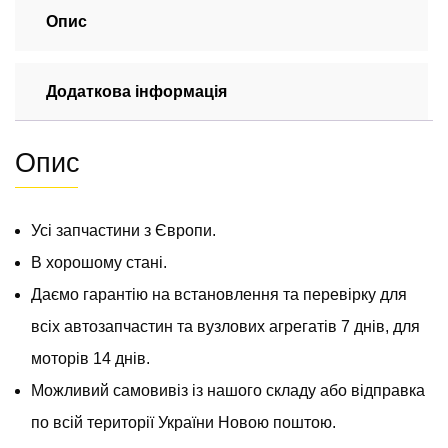
Мерседес
Опис
Спрінтер
2009-
Додаткова інформація
2018
2.2
CDI
Опис
(OM
651)
кількість
Усі запчастини з Європи.
В хорошому стані.
Даємо гарантію на встановлення та перевірку для
всіх автозапчастин та вузлових агрегатів 7 днів, для
моторів 14 днів.
Можливий самовивіз із нашого складу або відправка
по всій території України Новою поштою.