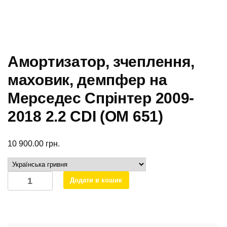
Амортизатор, зчеплення,
маховик, демпфер на
Мерседес Спрінтер 2009-
2018 2.2 CDI (OM 651)
10 900.00
грн.
Амортизатор,
Додати в кошик
зчеплення,
маховик,
демпфер
на