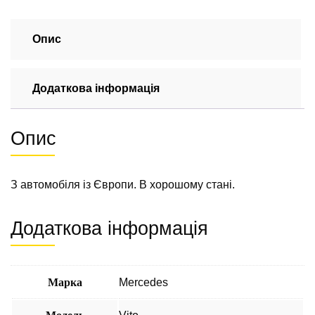
КПП
2.2
CDI
Опис
Mercedes
Vito
Додаткова інформація
639
2003-
2009
Опис
кількість
З автомобіля із Європи. В хорошому стані.
Додаткова інформація
Марка
Mercedes