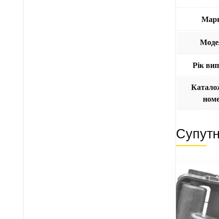
Мар
Моде
Рік ви
Катало
ном
Супутн