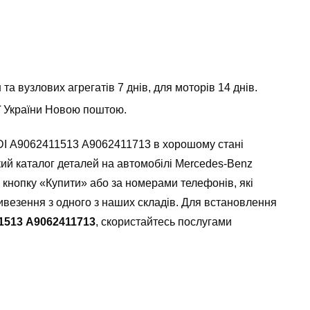
а вузлових агрегатів 7 днів, для моторів 14 днів.
ії України Новою поштою.
CDI А9062411513 А9062411713 в хорошому стані
кий каталог деталей на автомобілі Mercedes-Benz
з кнопку «Купити» або за номерами телефонів, які
овивезення з одного з наших складів. Для встановлення
1513 А9062411713
, скористайтесь послугами