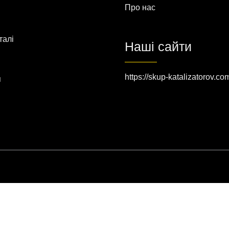
Про нас
талі
Наші сайти
https://skup-katalizatorov.co
я