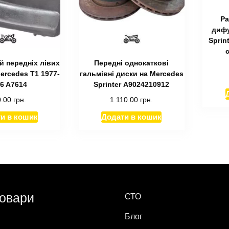
Ра
дифу
Sprint
c
й передніх лівих
Передні однокаткові
ercedes T1 1977-
гальмівні диски на Mercedes
6 A7614
Sprinter А9024210912
0.00
грн.
1 110.00
грн.
и в кошик
Додати в кошик
товари
СТО
Блог