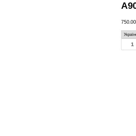
А9
750.0
Подуш
двигу
на
Мерсе
Спрін
2006-
2018
2.2
3.0
CDI
А9062
А9062
кількіс