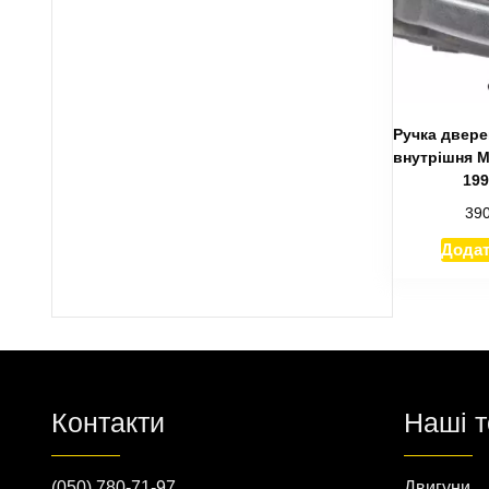
Ручка двере
внутрішня M
199
39
Додат
Контакти
Наші 
(050) 780-71-97
Двигуни