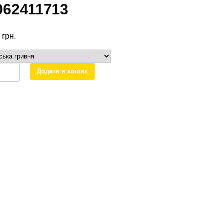
062411713
0
грн.
ка
Додати в кошик
на
дес
тер
411513
411713
ть