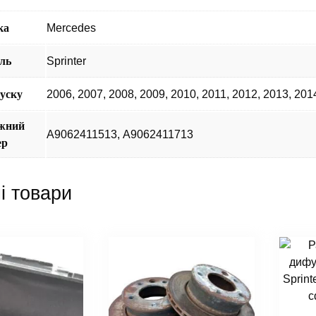
ка
Mercedes
ль
Sprinter
пуску
2006
,
2007
,
2008
,
2009
,
2010
,
2011
,
2012
,
2013
,
201
жний
А9062411513, А9062411713
ер
і товари