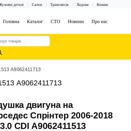
Кузовні деталі
Салон
Трансмісія
Ходова
Кошик
Головна
Каталог
СТО
Новини
Про нас
шук
арів
11513 А9062411713
11513 А9062411713
душка двигуна на
седес Спрінтер 2006-2018
 3.0 CDI А9062411513