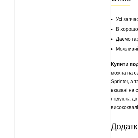
Усі запча
В хорошом
Даємо гар
Можливий 
Купити по
можна на са
Sprinter, а
вказані на 
подушка дв
висококвалі
Додатк