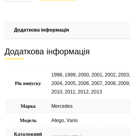
водяний
(помпа)
Mercedes
Atego,
Vario
Додаткова інформація
4.3
OМ904
Додаткова інформація
OM906
LA
(1998-
2013)
1998
,
1999
,
2000
,
2001
,
2002
,
2003
,
A9042010701
Рік випуску
2004
,
2005
,
2006
,
2007
,
2008
,
2009
,
кількість
2010
,
2011
,
2012
,
2013
Марка
Mercedes
Модель
Atego
,
Vario
Каталожний