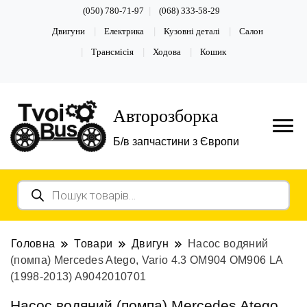
(050) 780-71-97
(068) 333-58-29
Двигуни
Електрика
Кузовні деталі
Салон
Трансмісія
Ходова
Кошик
Авторозборка
Б/в запчастини з Європи
Пошук
товарів
Головна
Товари
Двигун
Насос водяний
(помпа) Mercedes Atego, Vario 4.3 OМ904 OM906 LA
(1998-2013) A9042010701
Насос водяний (помпа) Mercedes Atego,