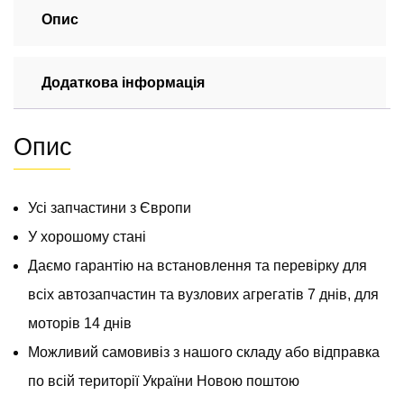
Mercedes
Опис
Sprinter
2006
Додаткова інформація
-
2018
А9065459840
Опис
кількість
Усі запчастини з Європи
У хорошому стані
Даємо гарантію на встановлення та перевірку для
всіх автозапчастин та вузлових агрегатів 7 днів, для
моторів 14 днів
Можливий самовивіз з нашого складу або відправка
по всій території України Новою поштою