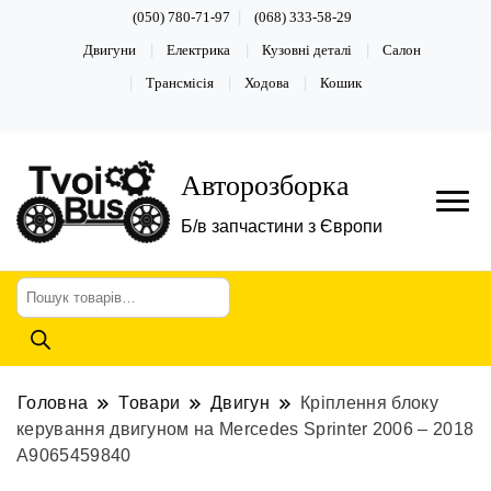
(050) 780-71-97
(068) 333-58-29
Двигуни
Електрика
Кузовні деталі
Салон
Трансмісія
Ходова
Кошик
Авторозборка
Б/в запчастини з Європи
Пошук
товарів
Головна
Товари
Двигун
Кріплення блоку
керування двигуном на Mercedes Sprinter 2006 – 2018
А9065459840