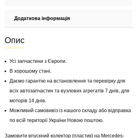
2000-
2006
Додаткова інформація
2.2
cdi
ОМ
Опис
611
A6110900637
кількість
Усі запчастини з Європи.
В хорошому стані.
Даємо гарантію на встановлення та перевірку для
всіх автозапчастин та вузлових агрегатів 7 днів, для
моторів 14 днів.
Можливий самовивіз із нашого складу або відправка
по всій території України Новою поштою.
Замовити впускний колектор (пластик) на Mercedes-