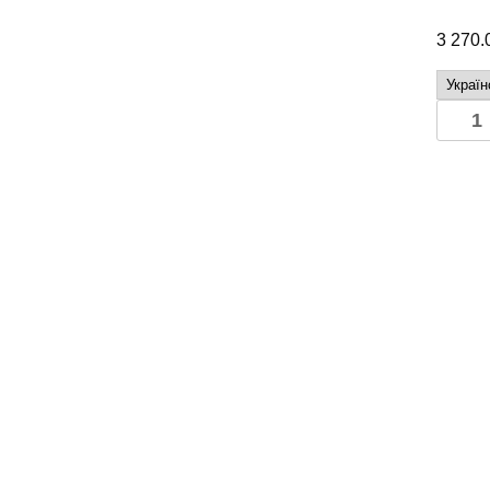
3 270
Капот
блаки
на
Мерсе
Спрін
2006-
2013
A9067
кількіс