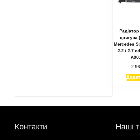
Радіатор
двигуна 
Mercedes Sp
2.2 / 2.7 c
A90
2 9
Додат
Контакти
Наші 