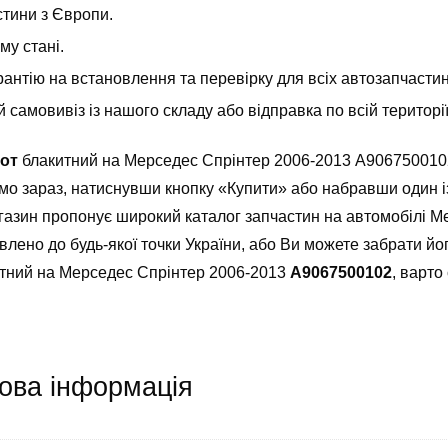
стини з Європи.
у стані.
антію на встановлення та перевірку для всіх автозапчастин т
самовивіз із нашого складу або відправка по всій територ
пот
блакитний на Мерседес Спрінтер 2006-2013 A906750010
мо зараз, натиснувши кнопку «Купити» або набравши один і
газин пропонує широкий каталог запчастин на автомобілі Me
влено до будь-якої точки України, або Ви можете забрати йо
итний на Мерседес Спрінтер 2006-2013
A9067500102
, варто
ова інформація