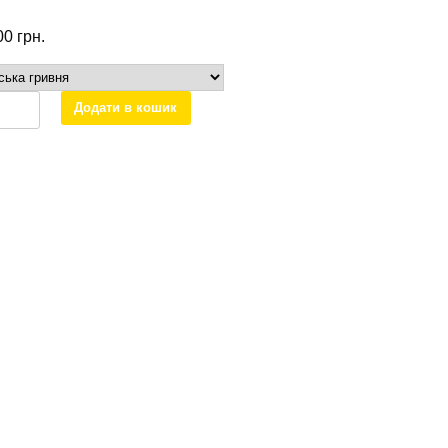
.00
грн.
Додати в кошик
тний
дес
тер
500102
ть