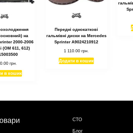
гальмі
Spr
 охолодження
Передні однокаткові
(основний) на
гальмівні диски на Mercedes
rinter 2000-2006
Sprinter А9024210912
di (ОМ 611, 612)
1 110.00
грн.
15003500
Додати в кошик
60.00
грн.
и в кошик
товари
СТО
Блог