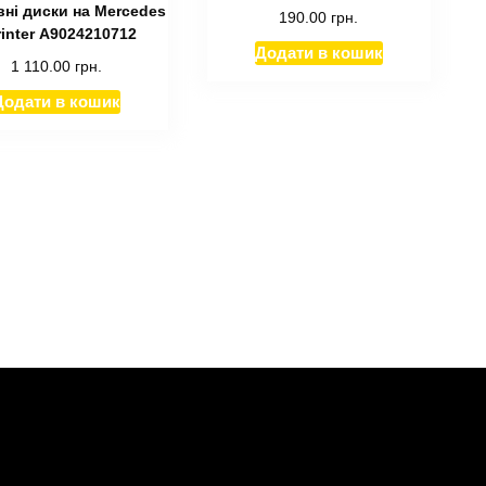
вні диски на Mercedes
190.00
грн.
inter А9024210712
Додати в кошик
1 110.00
грн.
Додати в кошик