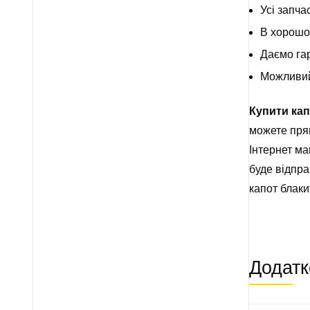
Усі запча
В хорошом
Даємо гар
Можливий 
Купити ка
можете пря
Інтернет ма
буде відпра
капот блак
Додатк