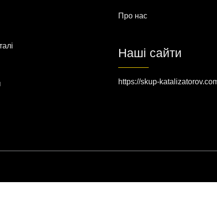
Про нас
талі
Наші сайти
https://skup-katalizatorov.co
я