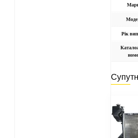
Мар
Моде
Рік ви
Катало
ном
Супутн