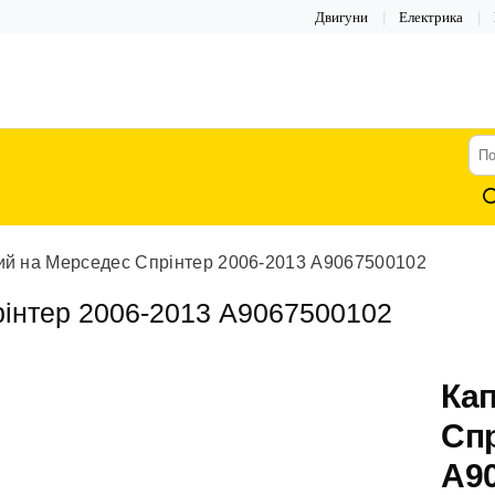
Двигуни
Електрика
По
тов
ий на Мерседес Спрінтер 2006-2013 A9067500102
рінтер 2006-2013 A9067500102
Кап
Спр
A9