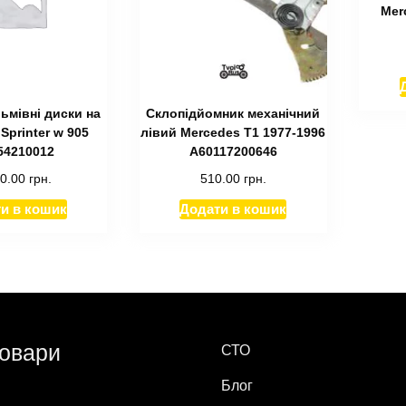
Mer
льмівні диски на
Склопідйомник механічний
Sprinter w 905
лівий Mercedes T1 1977-1996
54210012
A60117200646
10.00
грн.
510.00
грн.
и в кошик
Додати в кошик
товари
СТО
Блог