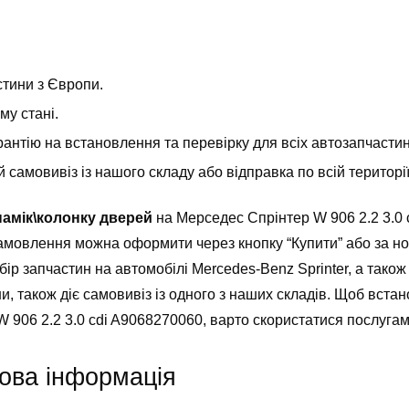
стини з Європи.
у стані.
антію на встановлення та перевірку для всіх автозапчастин т
самовивіз із нашого складу або відправка по всій територ
амік\колонку дверей
на Мерседес Спрінтер W 906 2.2 3.0 
Замовлення можна оформити через кнопку “Купити” або за н
ір запчастин на автомобілі Mercedes-Benz Sprinter, а також 
ни, також діє самовивіз із одного з наших складів. Щоб вст
 906 2.2 3.0 cdi A9068270060, варто скористатися послугам
ова інформація