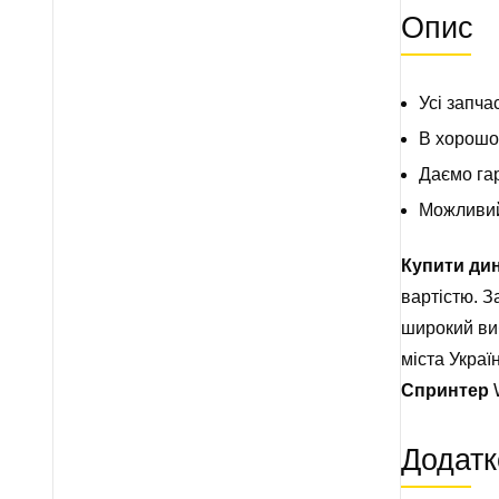
Опис
Усі запча
В хорошом
Даємо гар
Можливий 
Купити дин
вартістю. 
широкий виб
міста Украї
Спринтер
W
Додатк