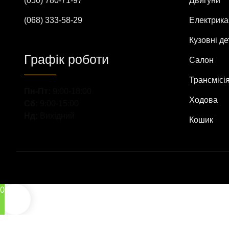
(050) 780-71-97
Двигуни
(068) 333-58-29
Електрика
Кузовні де
Графік роботи
Салон
Трансмісі
Пн-Пт:
9:00-18:00
Ходова
Сб:
9:00-15:00
Нд:
Вихідний
Кошик
0