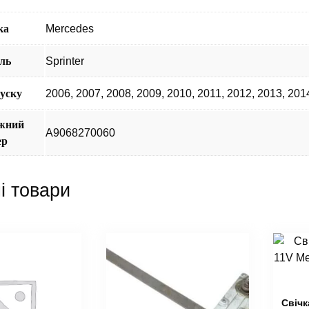
ка
Mercedes
ль
Sprinter
пуску
2006
,
2007
,
2008
,
2009
,
2010
,
2011
,
2012
,
2013
,
201
жний
A9068270060
ер
і товари
Cвічк