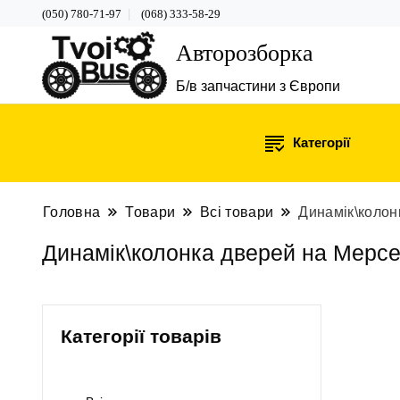
(050) 780-71-97
(068) 333-58-29
Авторозборка
Б/в запчастини з Європи
Категорії
Головна
Товари
Всі товари
Динамік\колон
Динамік\колонка дверей на Мерсе
Категорії товарів