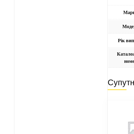
Мар
Моде
Рік ви
Катало
ном
Супутн