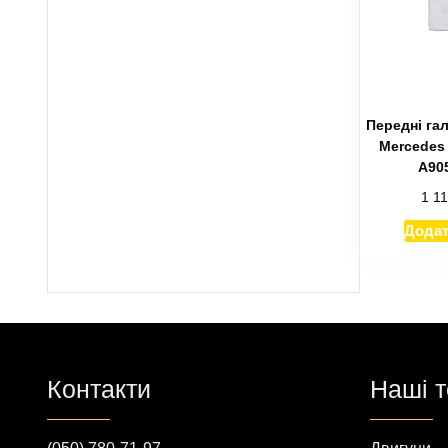
Передні га
Mercedes 
А90
1 1
Додат
Контакти
Наші 