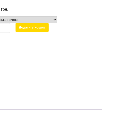
0
грн.
к\колонка
Додати в кошик
й
дес
тер
270060
ть