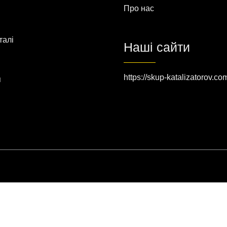
Про нас
талі
Наші сайти
https://skup-katalizatorov.co
я