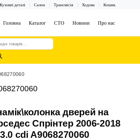
Кузовні деталі
Салон
Трансмісія
Ходова
Кошик
Головна
Каталог
СТО
Новини
Про нас
шук
арів
9068270060
9068270060
амік\колонка дверей на
седес Спрінтер 2006-2018
 3.0 cdi A9068270060