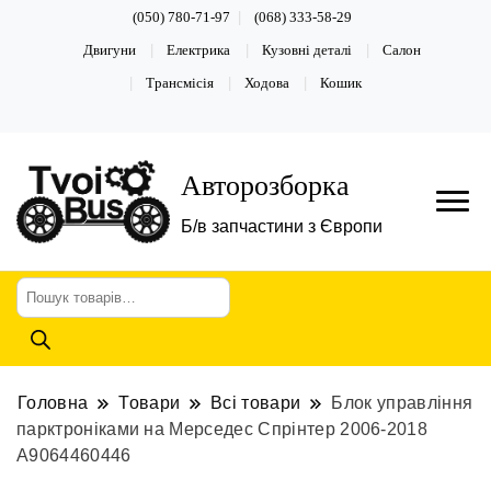
(050) 780-71-97
(068) 333-58-29
Двигуни
Електрика
Кузовні деталі
Салон
Трансмісія
Ходова
Кошик
Авторозборка
Б/в запчастини з Європи
Пошук
товарів
Головна
Товари
Всі товари
Блок управління
парктроніками на Мерседес Спрінтер 2006-2018
А9064460446