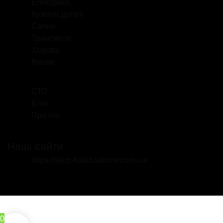
Електрика
Кузовні деталі
Салон
Трансмісія
Ходова
Кошик
СТО
Блог
Про нас
Наші сайти
https://skup-katalizatorov.com.ua/
0