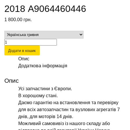
2018 А9064460446
1 800.00
грн.
Блок
управління
Додати в кошик
парктроніками
Опис
на
Додаткова інформація
Мерседес
Спрінтер
Опис
2006-
Усі запчастини з Європи.
2018
В хорошому стані.
А9064460446
Даємо гарантію на встановлення та перевірку
кількість
для всіх автозапчастин та вузлових агрегатів 7
днів, для моторів 14 днів.
Можливий самовивіз із нашого складу або