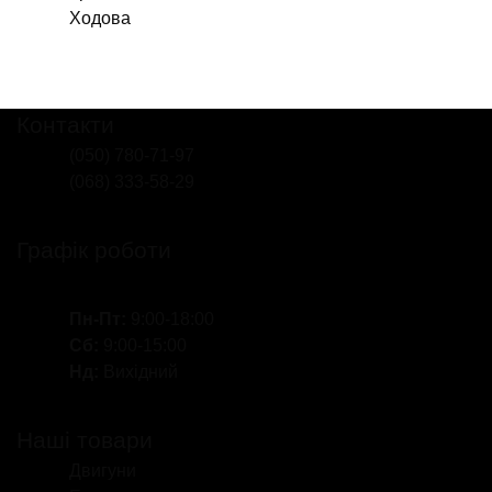
Ходова
Контакти
(050) 780-71-97
(068) 333-58-29
Графік роботи
Пн-Пт:
9:00-18:00
Сб:
9:00-15:00
Нд:
Вихідний
Наші товари
Двигуни