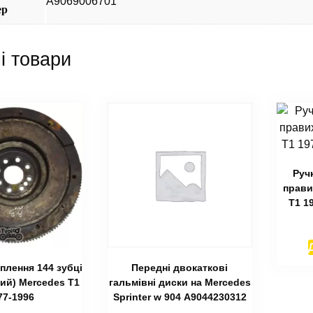
А9069006701
ер
і товари
Руч
прави
T1 1
плення 144 зубці
Передні двокаткові
ий) Mercedes T1
гальмівні диски на Mercedes
77-1996
Sprinter w 904 А9044230312