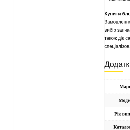
Купити бл
Замовлення
вибір запча
також діє с
спеціалізо
Додатк
Мар
Моде
Рік ви
Катало