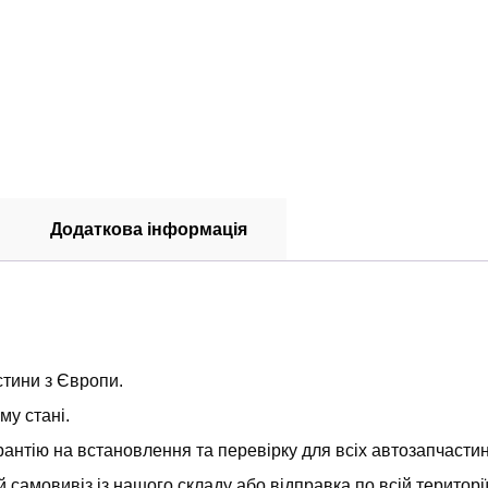
Додаткова інформація
стини з Європи.
у стані.
антію на встановлення та перевірку для всіх автозапчастин т
самовивіз із нашого складу або відправка по всій територ