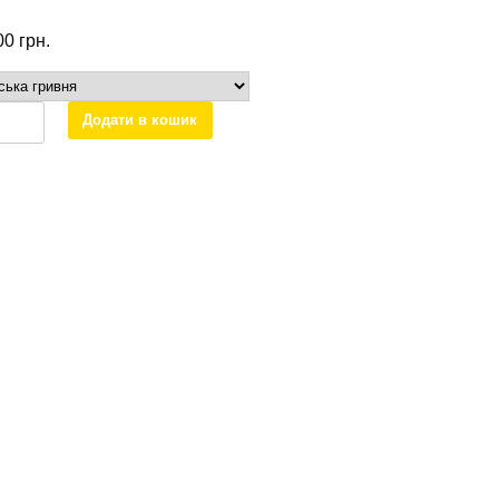
.00
грн.
Додати в кошик
рту
дес
тер
006701
ть