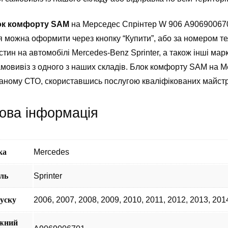
ок комфорту SAM
на Мерседес Спрінтер W 906 А9069006701
 можна оформити через кнопку “Купити”, або за номером т
стин на автомобілі Mercedes-Benz Sprinter, а також інші марк
амовивіз з одного з наших складів. Блок комфорту SAM на 
ваному СТО, скориставшись послугою кваліфікованих майстр
ова інформація
ка
Mercedes
ль
Sprinter
пуску
2006
,
2007
,
2008
,
2009
,
2010
,
2011
,
2012
,
2013
,
201
жний