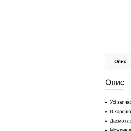
Опис
Опис
Усі запча
В хорошом
Даємо гар
Можливий 