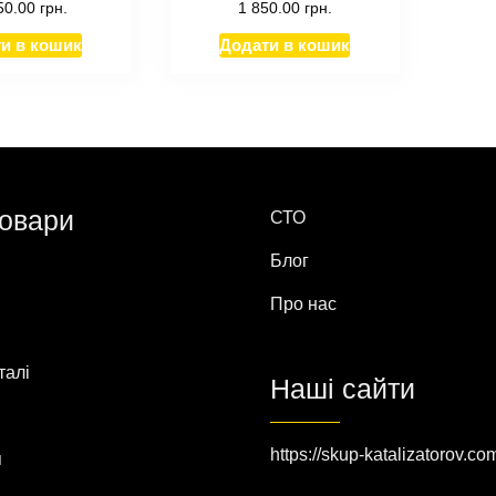
50.00
грн.
1 850.00
грн.
и в кошик
Додати в кошик
товари
СТО
Блог
Про нас
талі
Наші сайти
https://skup-katalizatorov.co
я