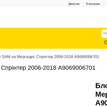
Двигуни
Електрика
По
тов
у SAM на Мерседес Спрінтер 2006-2018 А9069006701
Спрінтер 2006-2018 А9069006701
Бл
Мер
А9