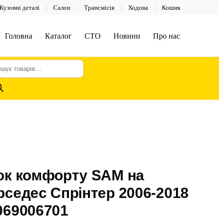
Кузовні деталі
Салон
Трансмісія
Ходова
Кошик
Головна
Каталог
СТО
Новини
Про нас
шук
арів
ок комфорту SAM на
седес Спрінтер 2006-2018
069006701