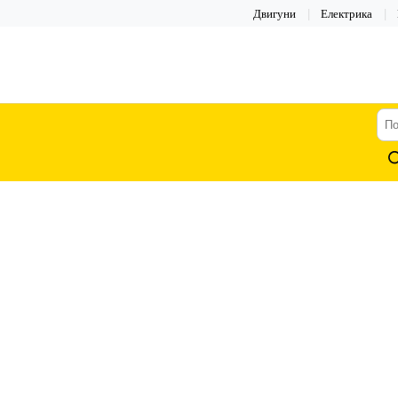
Двигуни
Електрика
По
тов