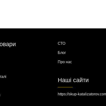
товари
СТО
Блог
Про нас
талі
Наші сайти
https://skup-katalizatorov.co
я