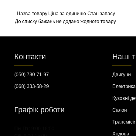
Назва товару
Ціна за одиницю
Стан запасу
До списку бажань не додано жодного товару
Контакти
Наші 
(050) 780-71-97
Двигуни
(068) 333-58-29
Електрика
Кузовні де
Графік роботи
Салон
Трансмісі
Пн-Пт:
9:00-18:00
Ходова
Сб:
9:00-15:00