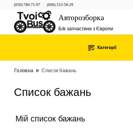
(050) 780-71-97
(068) 333-58-29
Авторозборка
Б/в запчастини з Європи
Категорії
Головна
Список бажань
Список бажань
Мій список бажань