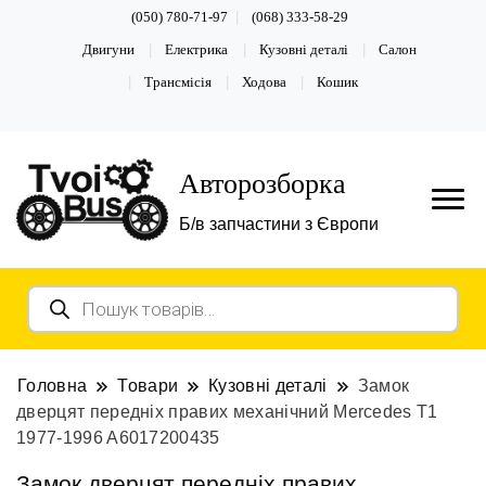
(050) 780-71-97
(068) 333-58-29
Двигуни
Електрика
Кузовні деталі
Салон
Трансмісія
Ходова
Кошик
Авторозборка
Б/в запчастини з Європи
Пошук
товарів
Головна
Товари
Кузовні деталі
Замок
дверцят передніх правих механічний Mercedes T1
1977-1996 A6017200435
Замок дверцят передніх правих