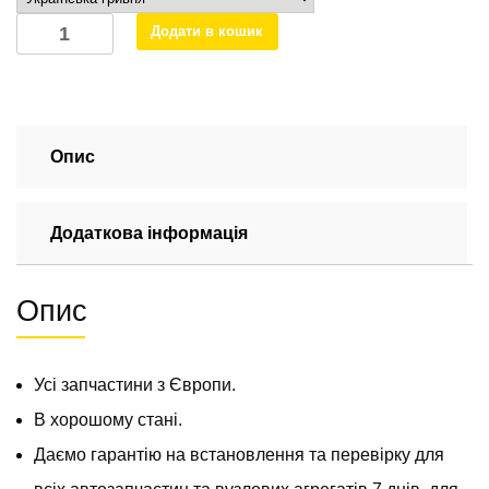
Замок
Додати в кошик
дверцят
передніх
правих
механічний
Mercedes
Опис
T1
1977-
Додаткова інформація
1996
A6017200435
кількість
Опис
Усі запчастини з Європи.
В хорошому стані.
Даємо гарантію на встановлення та перевірку для