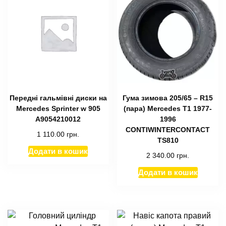
Передні гальмівні диски на
Гума зимова 205/65 – R15
Mercedes Sprinter w 905
(пара) Mercedes T1 1977-
А9054210012
1996
CONTIWINTERCONTACT
1 110.00
грн.
TS810
Додати в кошик
2 340.00
грн.
Додати в кошик