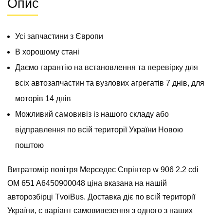
Опис
OM
651
A6450900048
Усі запчастини з Європи
кількість
В хорошому стані
Даємо гарантію на встановлення та перевірку для
всіх автозапчастин та вузлових агрегатів 7 днів, для
моторів 14 днів
Можливий самовивіз із нашого складу або
відправлення по всій території України Новою
поштою
Витратомір повітря Мерседес Спрінтер w 906 2.2 cdi
OM 651 A6450900048 ціна вказана на нашій
авторозбірці TvoiBus. Доставка діє по всій території
України, є варіант самовивезення з одного з наших