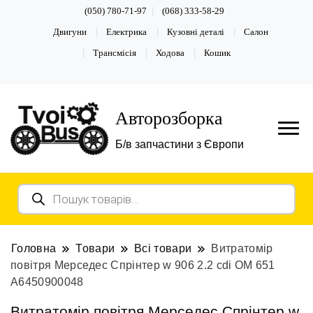
(050) 780-71-97
(068) 333-58-29
Двигуни
Електрика
Кузовні деталі
Салон
Трансмісія
Ходова
Кошик
Авторозборка
Б/в запчастини з Європи
Пошук
товарів
Головна
Товари
Всі товари
Витратомір
повітря Мерседес Спрінтер w 906 2.2 cdi OM 651
A6450900048
Витратомір повітря Мерседес Спрінтер w