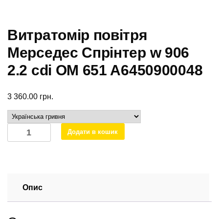
Витратомір повітря
Мерседес Спрінтер w 906
2.2 cdi OM 651 A6450900048
3 360.00
грн.
Витратомір
Додати в кошик
повітря
Мерседес
Спрінтер
w
906
Опис
2.2
cdi