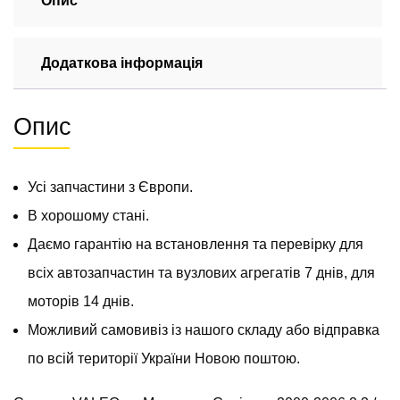
Опис
2006
2.2
Додаткова інформація
/
2.7
cdi
Опис
(ОМ
611,
612)
Усі запчастини з Європи.
A0051511301
кількість
В хорошому стані.
Даємо гарантію на встановлення та перевірку для
всіх автозапчастин та вузлових агрегатів 7 днів, для
моторів 14 днів.
Можливий самовивіз із нашого складу або відправка
по всій території України Новою поштою.