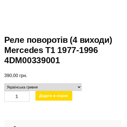
Реле поворотів (4 виходи)
Mercedes T1 1977-1996
4DM00339001
390.00
грн.
Реле
Додати в кошик
поворотів
(4
виходи)
Mercedes