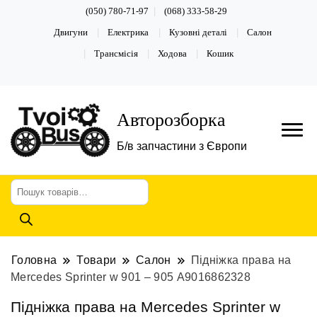
(050) 780-71-97
(068) 333-58-29
Двигуни
Електрика
Кузовні деталі
Салон
Трансмісія
Ходова
Кошик
Авторозборка
Б/в запчастини з Європи
Пошук
товарів
Головна
Товари
Салон
Підніжка права на
Mercedes Sprinter w 901 – 905 А9016862328
Підніжка права на Mercedes Sprinter w