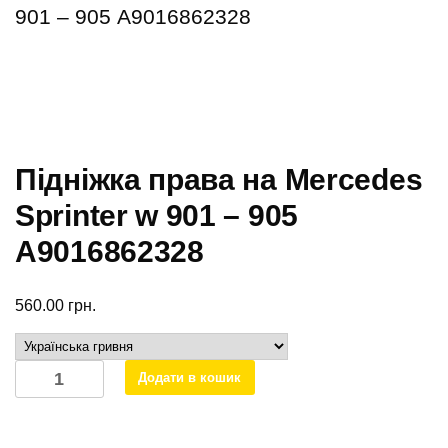
901 – 905 А9016862328
Підніжка права на Mercedes
Sprinter w 901 – 905
А9016862328
560.00
грн.
Підніжка
Додати в кошик
права
на
Mercedes