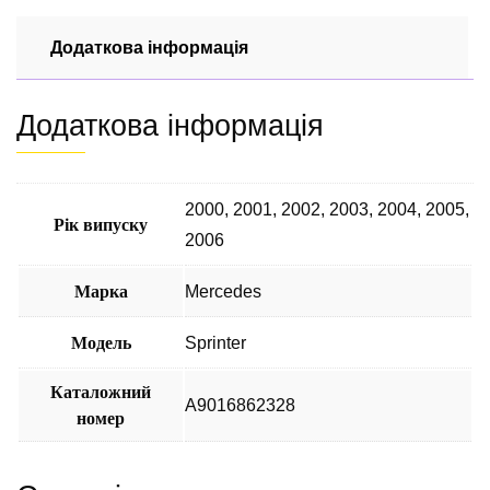
Sprinter
w
Додаткова інформація
901
–
Додаткова інформація
905
А9016862328
кількість
2000
,
2001
,
2002
,
2003
,
2004
,
2005
,
Рік випуску
2006
Марка
Mercedes
Модель
Sprinter
Каталожний
А9016862328
номер