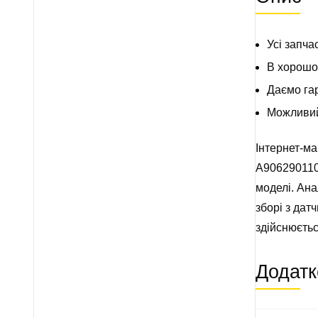
Усі запча
В хорошом
Даємо гар
Можливий 
Інтернет-м
A9062901101
моделі. Ана
зборі з дат
здійснюєтьс
Додатк