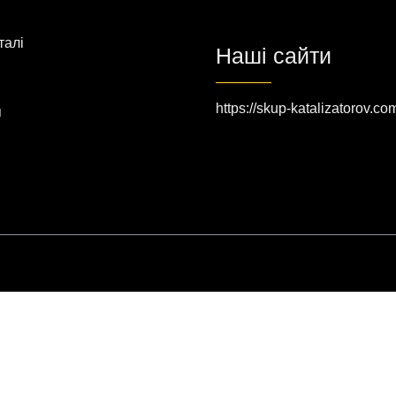
талі
Наші сайти
https://skup-katalizatorov.co
я