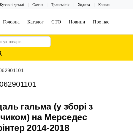
Кузовні деталі
Салон
Трансмісія
Ходова
Кошик
Головна
Каталог
СТО
Новини
Про нас
шук
арів
9062901101
9062901101
аль гальма (у зборі з
чиком) на Мерседес
інтер 2014-2018