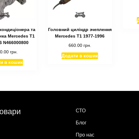
кондиціонера та
Головний циліндр зчеплення
ка Mercedes T1
Mercedes T1 1977-1996
6 N466000800
660.00
грн.
10.00
грн.
Додати в кошик
и в кошик
товари
СТО
Блог
Про нас