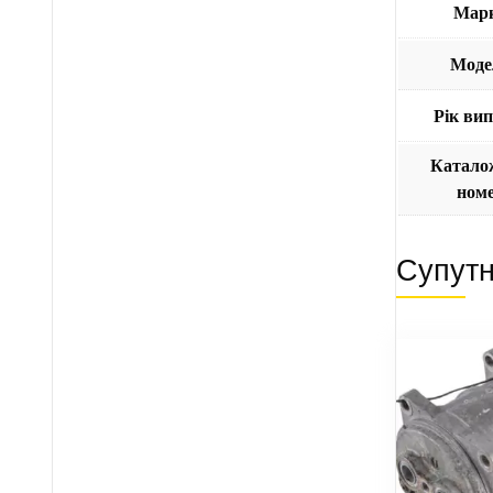
Мар
Моде
Рік ви
Катало
ном
Супутн