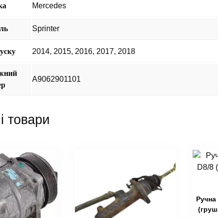
ка
Mercedes
ль
Sprinter
пуску
2014
,
2015
,
2016
,
2017
,
2018
жний
A9062901101
ер
і товари
Ручна 
(груш