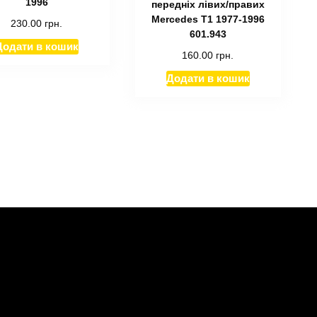
1996
передніх лівих/правих
Mercedes T1 1977-1996
230.00
грн.
601.943
Додати в кошик
160.00
грн.
Додати в кошик