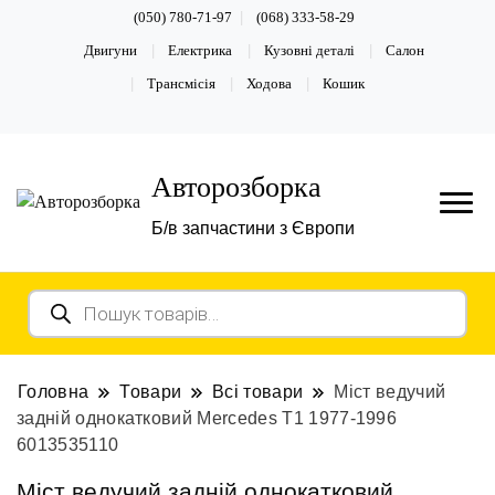
(050) 780-71-97
(068) 333-58-29
Двигуни
Електрика
Кузовні деталі
Салон
Трансмісія
Ходова
Кошик
Авторозборка
Б/в запчастини з Європи
Пошук
товарів
Головна
Товари
Всі товари
Міст ведучий
задній однокатковий Mercedes T1 1977-1996
6013535110
Міст ведучий задній однокатковий