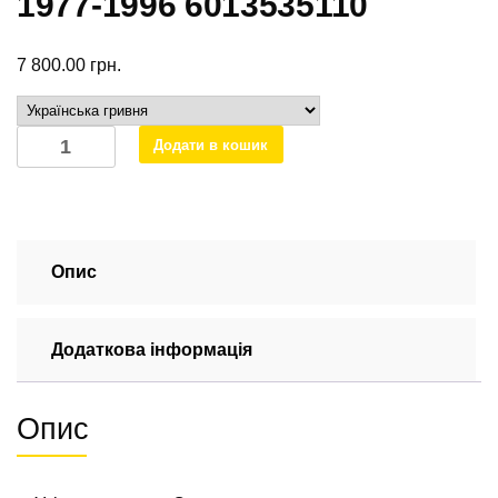
1977-1996 6013535110
7 800.00
грн.
Міст
Додати в кошик
ведучий
задній
однокатковий
Mercedes
T1
Опис
1977-
1996
Додаткова інформація
6013535110
кількість
Опис