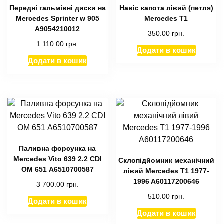
Передні гальмівні диски на
Навіс капота лівий (петля)
Mercedes Sprinter w 905
Mercedes T1
А9054210012
350.00
грн.
1 110.00
грн.
Додати в кошик
Додати в кошик
Паливна форсунка на
Mercedes Vito 639 2.2 CDI
Склопідйомник механічний
OM 651 А6510700587
лівий Mercedes T1 1977-
1996 A60117200646
3 700.00
грн.
510.00
грн.
Додати в кошик
Додати в кошик