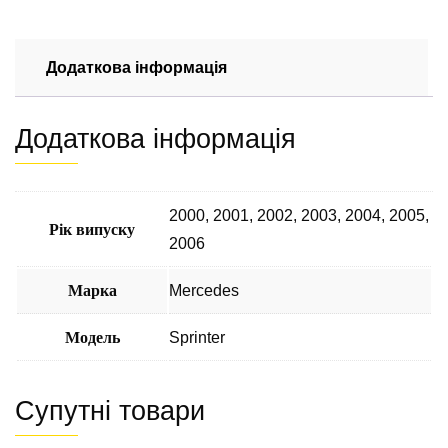
на
Mercedes
Sprinter
Додаткова інформація
2.2-
2.7
Додаткова інформація
CDI
(ОМ
611
–
2000
,
2001
,
2002
,
2003
,
2004
,
2005
,
Рік випуску
612)
2006
кількість
Марка
Mercedes
Модель
Sprinter
Супутні товари