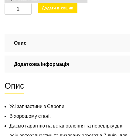
Фара
Додати в кошик
передня
ліва
(без
протитуманки)
на
Опис
Mercedes
Sprinter
Додаткова інформація
А9018202461
кількість
Опис
Усі запчастини з Європи.
В хорошому стані.
Даємо гарантію на встановлення та перевірку для
всіх автозапчастин та вузлових агрегатів 7 днів, для