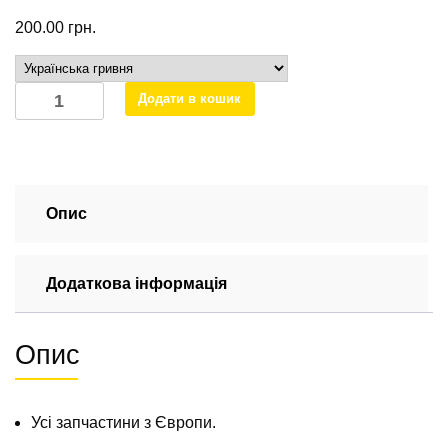
200.00
грн.
Кнопка
Додати в кошик
коректора
фар
на
Мерседес
Спрінтер
Опис
A0005444831
кількість
Додаткова інформація
Опис
Усі запчастини з Європи.