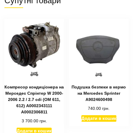
Супутні товари
Компресор кондиціонера на
Подушка безпеки в кермо
Мерседес Спрінтер W 2000-
на Mercedes Sprinter
2006 2.2 / 2.7 cdi (ОМ 611,
A9024600498
612) А0002343111
740.00
грн.
A0002306811
Додати в кошик
3 700.00
грн.
Додати в кошик