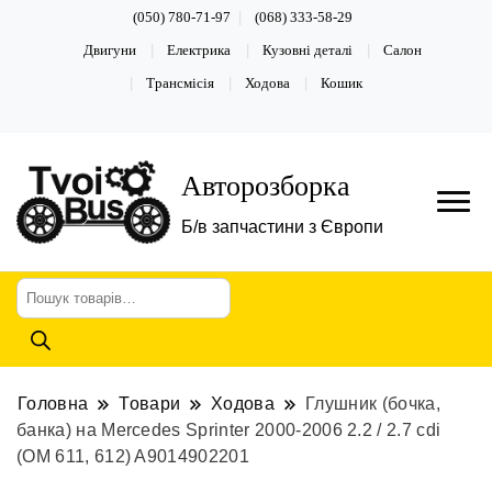
(050) 780-71-97
(068) 333-58-29
Двигуни
Електрика
Кузовні деталі
Салон
Трансмісія
Ходова
Кошик
Авторозборка
Б/в запчастини з Європи
Пошук
товарів
Головна
Товари
Ходова
Глушник (бочка,
банка) на Mercedes Sprinter 2000-2006 2.2 / 2.7 cdi
(ОМ 611, 612) A9014902201