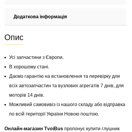
2000-
2006
Додаткова інформація
2.2
/
2.7
Опис
cdi
(ОМ
611,
Усі запчастини з Європи.
612)
A9014902201
В хорошому стані.
кількість
Даємо гарантію на встановлення та перевірку для
всіх автозапчастин та вузлових агрегатів 7 днів, для
моторів 14 днів.
Можливий самовивіз із нашого складу або відправка
по всій території України Новою поштою.
Онлайн-магазин TvoiBus
пропонує купити глушник