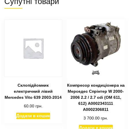
Супутні товари
Склопідйомник
Компресор кондиціонера на
електричний лівий
Мерседес Спрінтер W 2000-
Mercedes Vito 639 2003-2014
2006 2.2 / 2.7 cdi (ОМ 611,
612) А0002343111
60.00
грн.
A0002306811
Додати в кошик
3 700.00
грн.
Додати в кошик