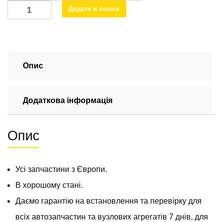
Датчик
Додати в кошик
положення
кулачкового
валу
на
Мерседес
Опис
Спрінтер
2000-
Додаткова інформація
2006
2.2
/
Опис
2.7
cdi
(ОМ
Усі запчастини з Європи.
611,
612)
В хорошому стані.
A0031539728
Даємо гарантію на встановлення та перевірку для
кількість
всіх автозапчастин та вузлових агрегатів 7 днів, для