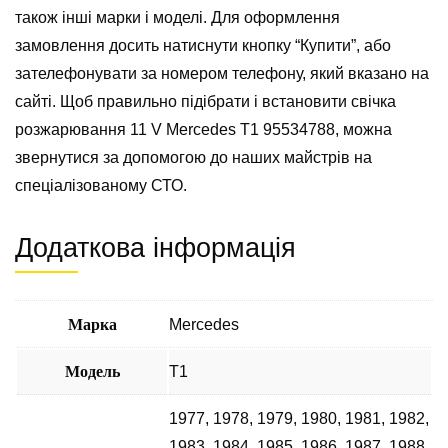
також інші марки і моделі. Для оформлення
замовлення досить натиснути кнопку “Купити”, або
зателефонувати за номером телефону, який вказано на
сайті. Щоб правильно підібрати і встановити свічка
розжарювання 11 V Mercedes T1 95534788, можна
звернутися за допомогою до наших майстрів на
спеціалізованому СТО.
Додаткова інформація
Марка
Mercedes
Модель
T1
1977
,
1978
,
1979
,
1980
,
1981
,
1982
,
1983
,
1984
,
1985
,
1986
,
1987
,
1988
,