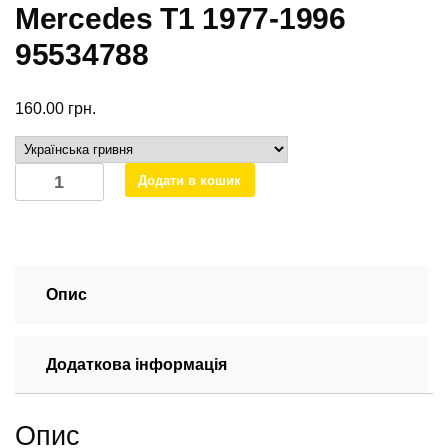
Mercedes T1 1977-1996
95534788
160.00
грн.
Cвічка
Додати в кошик
розжарювання
11V
Mercedes
T1
1977-
Опис
1996
95534788
Додаткова інформація
кількість
Опис