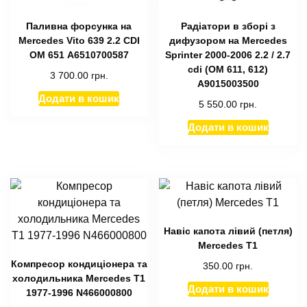
Паливна форсунка на
Радіатори в зборі з
Mercedes Vito 639 2.2 CDI
дифузором на Mercedes
OM 651 А6510700587
Sprinter 2000-2006 2.2 / 2.7
cdi (ОМ 611, 612)
3 700.00
грн.
A9015003500
Додати в кошик
5 550.00
грн.
Додати в кошик
Навіс капота лівий (петля)
Mercedes T1
Компресор кондиціонера та
350.00
грн.
холодильника Mercedes T1
Додати в кошик
1977-1996 N466000800