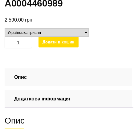
A0004460989
2 590.00
грн.
Блок
Додати в кошик
керування
ABS
0989
на
Mercedes
Опис
Sprinter
A0004460989
Додаткова інформація
кількість
Опис