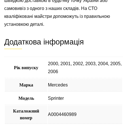
швидкою доставкою в будь-яку точку України або
самовивіз з одного з наших складів. На СТО
кваліфіковані майстри допоможуть із правильною
установкою деталі.
Додаткова інформація
2000
,
2001
,
2002
,
2003
,
2004
,
2005
,
Рік випуску
2006
Марка
Mercedes
Модель
Sprinter
Каталожний
A0004460989
номер