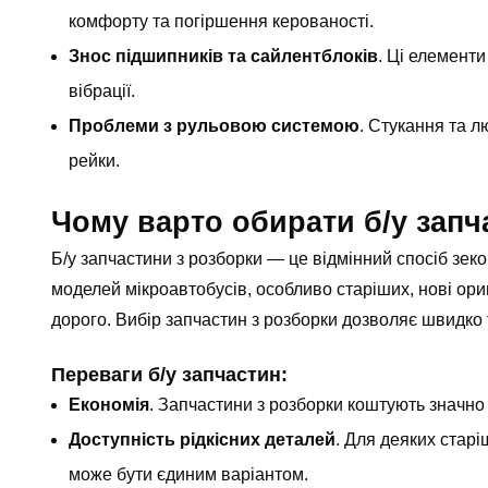
комфорту та погіршення керованості.
Знос підшипників та сайлентблоків
. Ці елемент
вібрації.
Проблеми з рульовою системою
. Стукання та л
рейки.
Чому варто обирати б/у запч
Б/у запчастини з розборки — це відмінний спосіб зек
моделей мікроавтобусів, особливо старіших, нові ори
дорого. Вибір запчастин з розборки дозволяє швидко 
Переваги б/у запчастин:
Економія
. Запчастини з розборки коштують значно 
Доступність рідкісних деталей
. Для деяких старі
може бути єдиним варіантом.