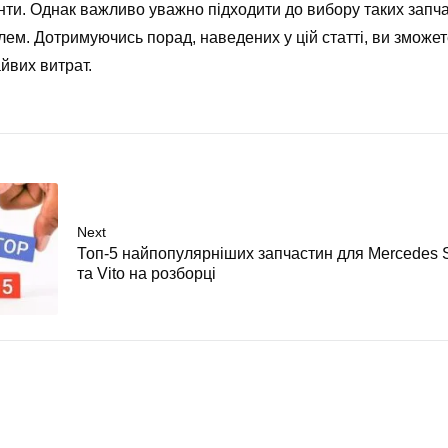
нти. Однак важливо уважно підходити до вибору таких запча
ілем. Дотримуючись порад, наведених у цій статті, ви зможе
йвих витрат.
Next
Топ-5 найпопулярніших запчастин для Mercedes S
та Vito на розборці