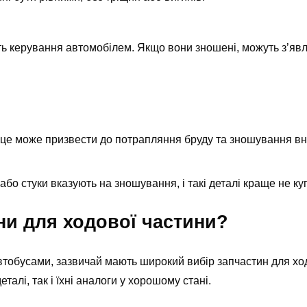
сть керування автомобілем. Якщо вони зношені, можуть з’яв
 це може призвести до потрапляння бруду та зношування вн
або стуки вказують на зношування, і такі деталі краще не ку
ини для ходової частини?
втобусами, зазвичай мають широкий вибір запчастин для хо
талі, так і їхні аналоги у хорошому стані.