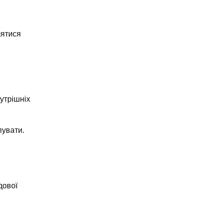
лятися
утрішніх
пувати.
дової