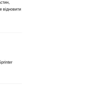
стин,
те відновити
printer