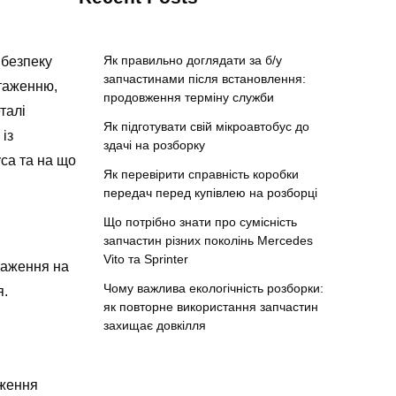
Як правильно доглядати за б/у
 безпеку
запчастинами після встановлення:
нтаженню,
продовження терміну служби
талі
Як підготувати свій мікроавтобус до
із
здачі на розборку
уса та на що
Як перевірити справність коробки
передач перед купівлею на розборці
Що потрібно знати про сумісність
запчастин різних поколінь Mercedes
Vito та Sprinter
таження на
Чому важлива екологічність розборки:
я.
як повторне використання запчастин
захищає довкілля
иження