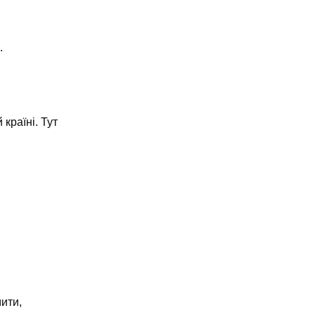
.
країні. Тут
ити,