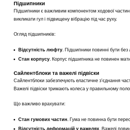
Підшипники
Підшипники є важливим компонентом ходової частини
викликати гул і підвищену вібрацію під час руху.
Огляд підшипників:
Відсутність люфту
. Підшипники повинні бути без
Стан корпусу
. Корпус підшипника не повинен мати
Сайлентблоки та важелі підвіски
Сайлентблоки забезпечують еластичне з’єднання части
Важелі підвіски тримають колеса у правильному поло
Що важливо врахувати:
Стан гумових частин
.
Гума
не повинна бути перес
Відсутність деформацій у важелях
. Важелі повин