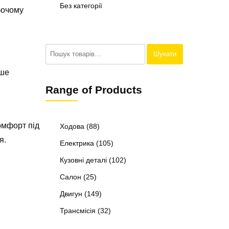
Без категорії
обочому
Шукати:
Шукати
іше
Range of Products
омфорт під
Ходова
(88)
я.
Електрика
(105)
Кузовні деталі
(102)
Салон
(25)
Двигун
(149)
Трансмісія
(32)