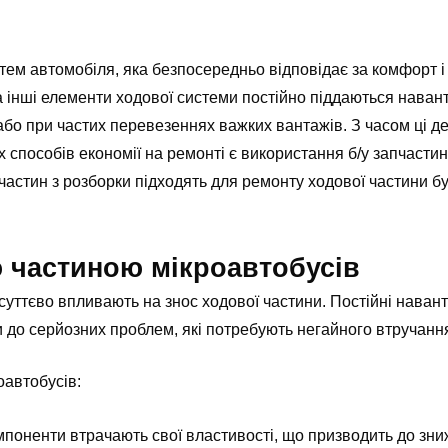
ем автомобіля, яка безпосередньо відповідає за комфорт і
 та інші елементи ходової системи постійно піддаються нава
або при частих перевезеннях важких вантажів. З часом ці де
 способів економії на ремонті є використання б/у запчастин 
апчастин з розборки підходять для ремонту ходової частини б
 частиною мікроавтобусів
суттєво впливають на знос ходової частини. Постійні наван
и до серйозних проблем, які потребують негайного втручанн
оавтобусів:
омпоненти втрачають свої властивості, що призводить до зн