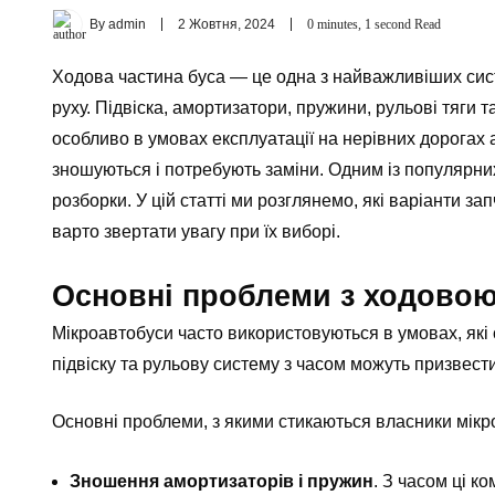
By
admin
2 Жовтня, 2024
0 minutes, 1 second Read
Ходова частина буса — це одна з найважливіших сист
руху. Підвіска, амортизатори, пружини, рульові тяги
особливо в умовах експлуатації на нерівних дорогах 
зношуються і потребують заміни. Одним із популярних
розборки. У цій статті ми розглянемо, які варіанти з
варто звертати увагу при їх виборі.
Основні проблеми з ходовою
Мікроавтобуси часто використовуються в умовах, які 
підвіску та рульову систему з часом можуть призвест
Основні проблеми, з якими стикаються власники мікр
Зношення амортизаторів і пружин
. З часом ці к