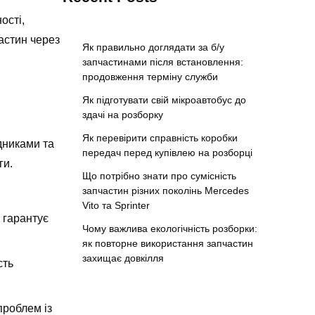
ості,
астин через
Як правильно доглядати за б/у
запчастинами після встановлення:
продовження терміну служби
Як підготувати свій мікроавтобус до
здачі на розборку
Як перевірити справність коробки
дниками та
передач перед купівлею на розборці
ги.
Що потрібно знати про сумісність
запчастин різних поколінь Mercedes
Vito та Sprinter
 гарантує
Чому важлива екологічність розборки:
як повторне використання запчастин
захищає довкілля
сть
проблем із