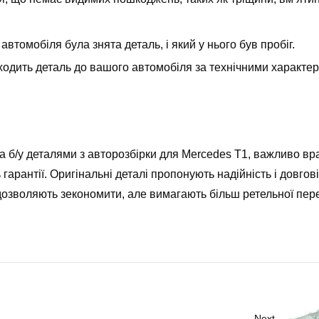
о автомобіля була знята деталь, і який у нього був пробіг.
дходить деталь до вашого автомобіля за технічними характе
 б/у деталями з авторозбірки для Mercedes T1, важливо вр
ть гарантії. Оригінальні деталі пропонують надійність і довгові
озволяють зекономити, але вимагають більш ретельної пер
Next