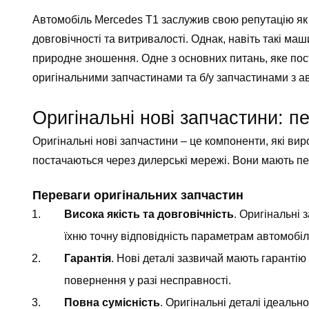
Автомобіль Mercedes T1 заслужив свою репутацію як о
довговічності та витривалості. Однак, навіть такі м
природне зношення. Одне з основних питань, яке по
оригінальними запчастинами та б/у запчастинами з а
Оригінальні нові запчастини: п
Оригінальні нові запчастини – це компоненти, які в
постачаються через дилерські мережі. Вони мають пев
Переваги оригінальних запчастин
Висока якість та довговічність
. Оригінальні
їхню точну відповідність параметрам автомобіл
Гарантія
. Нові деталі зазвичай мають гарантію
повернення у разі несправності.
Повна сумісність
. Оригінальні деталі ідеальн