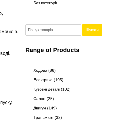
Без категорії
о,
Шукати:
Шукати
омобілів.
Range of Products
воді.
Ходова
(88)
Електрика
(105)
Кузовні деталі
(102)
.
Салон
(25)
пуску.
Двигун
(149)
Трансмісія
(32)