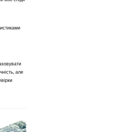
ристиками
аховувати
чність, але
евірки