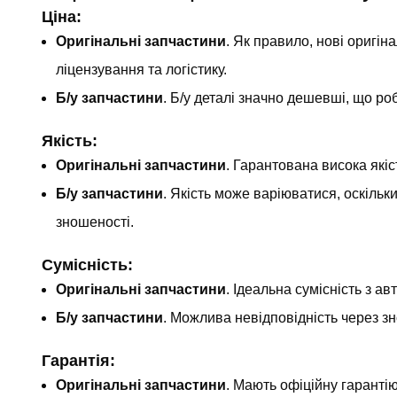
Ціна:
Оригінальні запчастини
. Як правило, нові оригі
ліцензування та логістику.
Б/у запчастини
. Б/у деталі значно дешевші, що ро
Якість:
Оригінальні запчастини
. Гарантована висока якіс
Б/у запчастини
. Якість може варіюватися, оскільк
зношеності.
Сумісність:
Оригінальні запчастини
. Ідеальна сумісність з а
Б/у запчастини
. Можлива невідповідність через зн
Гарантія:
Оригінальні запчастини
. Мають офіційну гарантію