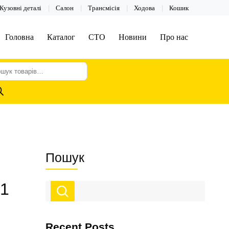
Кузовні деталі
Салон
Трансмісія
Ходова
Кошик
Головна
Каталог
СТО
Новини
Про нас
шук
арів
Пошук
T1
Recent Posts