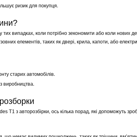
більшує ризик для покупця.
тини?
 у тих випадках, коли потрібно зекономити або коли нових д
зовних елементів, таких як двері, крила, капоти, або електр
нту старих автомобілів.
 з виробництва.
 розборки
es T1 з авторозбірки, ось кілька порад, які допоможуть зро
я, що немає видимих пошкоджень, таких як тріщини, вм’ятин