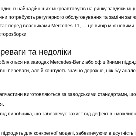
дин із найнадійніших мікроавтобусів на ринку завдяки міцн
ашини потребують регулярного обслуговування та заміни запч
стає перед власниками Mercedes T1, — це вибір між новими
второзборки.
ереваги та недоліки
иробляються на заводах Mercedes-Benz або офіційними підря
ні переваги, але й коштують значно дорожче, ніж б/у анало
 запчастини виготовляються за заводськими стандартами, що
я.
 від виробника, що забезпечує захист від дефектів і можливі
о підходять для конкретної моделі, забезпечуючи відсутність 