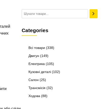
еталей
Categories
ичних
Всі товари
(338)
Двигун
(149)
Електрика
(105)
Кузовні деталі
(102)
Салон
(25)
Трансмісія
(32)
бити
Ходова
(88)
и або сліди