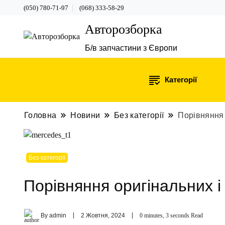
(050) 780-71-97
(068) 333-58-29
Авторозборка
Б/в запчастини з Європи
Категорії
Головна
Новини
Без категорії
Порівняння 
Без категорії
Порівняння оригінальних і
By
admin
2 Жовтня, 2024
0 minutes, 3 seconds Read