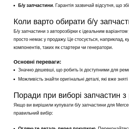
Б/у запчастини
. Гарантія зазвичай відсутня, що з
Коли варто обирати б/у запчас
Б/у запчастини з авторозбірки є ідеальним варіантом
просто немає у продажу. Це стосується, наприклад, ку
компонентів, таких як стартери чи генератори.
Основні переваги:
Значно дешевші, що робить їх доступними для ремо
Можливість знайти оригінальні деталі, які вже зняті
Поради при виборі запчастин з
Якщо ви вирішили купувати б/у запчастини для Merced
правильний вибір:
Огляньте деталь перед покупкою
. Переконайтес