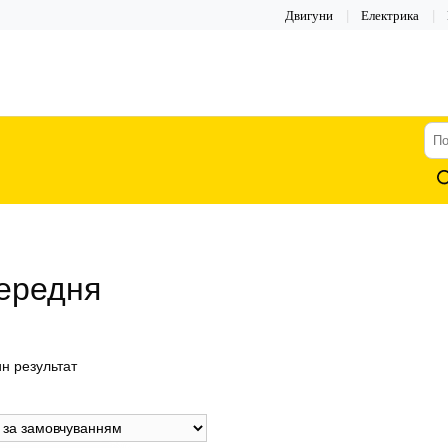
Двигуни
Електрика
По
тов
ередня
н результат