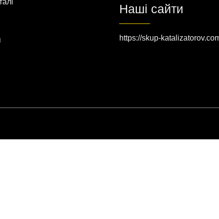
талі
Наші сайти
https://skup-katalizatorov.co
я