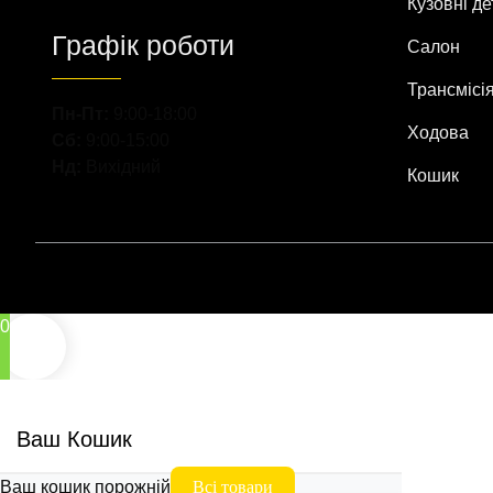
Кузовні де
Графік роботи
Салон
Трансмісі
Пн-Пт:
9:00-18:00
Ходова
Сб:
9:00-15:00
Нд:
Вихідний
Кошик
0
Ваш Кошик
Ваш кошик порожній
Всі товари