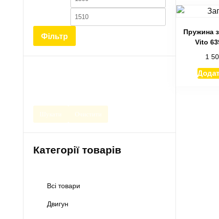
ціна
ціна
Пружина з
Фільтр
Vito 6
1 5
Додат
Шукати
Очистити
Категорії товарів
Всі товари
Двигун