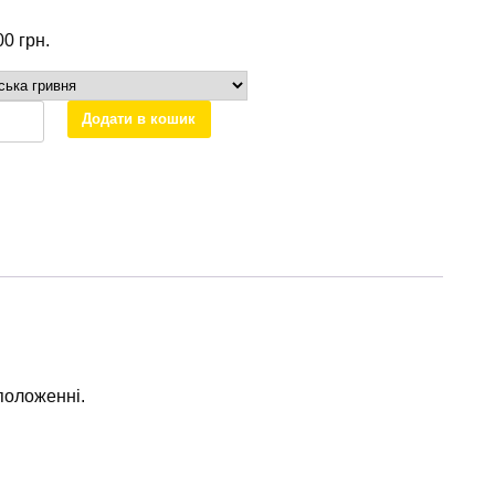
.00
грн.
ний
Додати в кошик
6
des
ть
положенні.