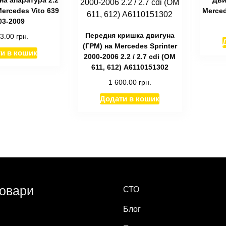
ercedes Vito 639
Merced
03-2009
Передня кришка двигуна
13.00
грн.
(ГРМ) на Mercedes Sprinter
и в кошик
2000-2006 2.2 / 2.7 cdi (ОМ
611, 612) А6110151302
1 600.00
грн.
Додати в кошик
товари
СТО
Блог