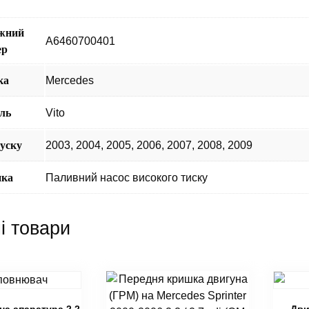
жний
A6460700401
ер
ка
Mercedes
ль
Vito
пуску
2003
,
2004
,
2005
,
2006
,
2007
,
2008
,
2009
ика
Паливний насос високого тиску
і товари
а апаратура 2.2
Дви