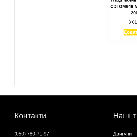
CDI OM646 M
20
3 0
Додат
Контакти
Наші 
(050) 780-71-97
Двигуни