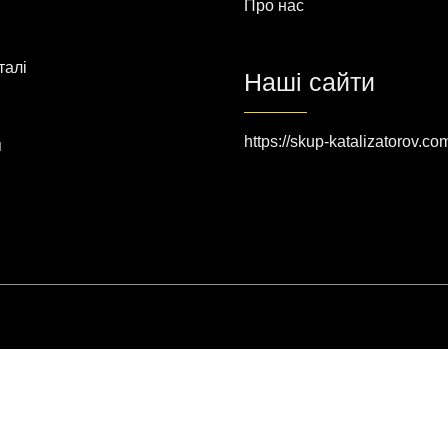
Про нас
талі
Наші сайти
https://skup-katalizatorov.co
я