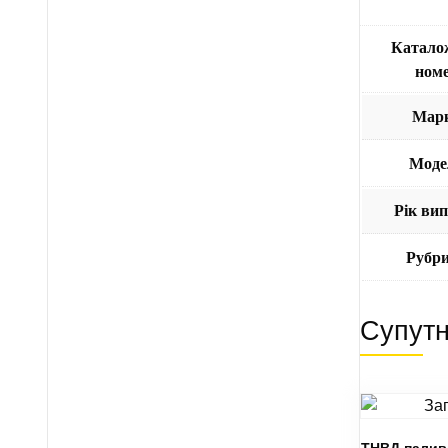
Катало
ном
Мар
Моде
Рік ви
Рубр
Супутн
ТНВД паливн