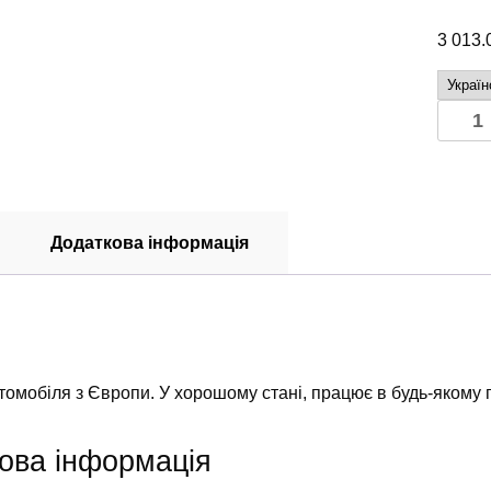
3 013
Палив
насос
2.2
CDI
OM64
Додаткова інформація
Merce
Vito
639
2003-
2009
кількіс
томобіля з Європи. У хорошому стані, працює в будь-якому 
ова інформація