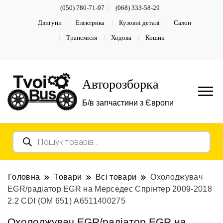
(050) 780-71-97
(068) 333-58-29
Двигуни
Електрика
Кузовні деталі
Салон
Трансмісія
Ходова
Кошик
Авторозборка
Б/в запчастини з Європи
Пошук
товарів
Головна
Товари
Всі товари
Охолоджувач
EGR/радіатор EGR на Мерседес Спрінтер 2009-2018
2.2 CDI (OM 651) А6511400275
Охолоджувач EGR/радіатор EGR на