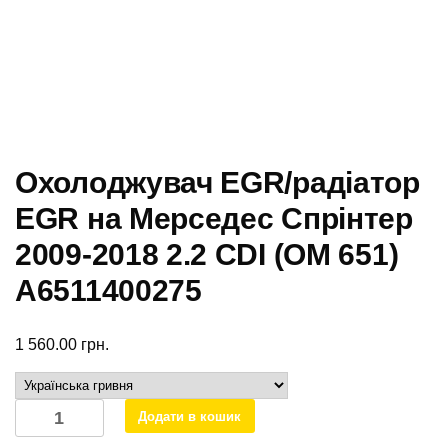
Охолоджувач EGR/радіатор
EGR на Мерседес Спрінтер
2009-2018 2.2 CDI (OM 651)
А6511400275
1 560.00
грн.
Охолоджувач
Додати в кошик
EGR/