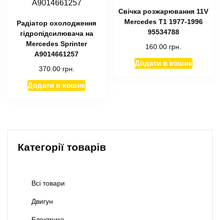
Cвічка розжарювання 11V
Mercedes T1 1977-1996
Радіатор охолодження
95534788
гідропідсилювача на
Mercedes Sprinter
160.00
грн.
A9014661257
Додати в кошик
370.00
грн.
Додати в кошик
Категорії товарів
Всі товари
Двигун
Електрика