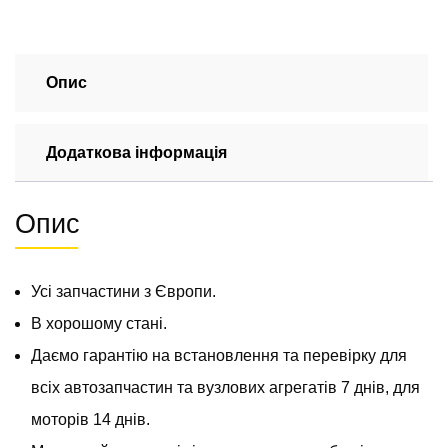
радіатор
EGR
на
Мерседес
Опис
Спрінтер
2009-
Додаткова інформація
2018
2.2
CDI
Опис
(OM
651)
А6511400275
Усі запчастини з Європи.
кількість
В хорошому стані.
Даємо гарантію на встановлення та перевірку для
всіх автозапчастин та вузлових агрегатів 7 днів, для
моторів 14 днів.