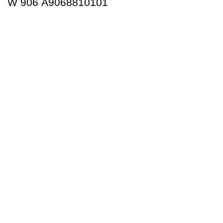
W 906 А9068810101