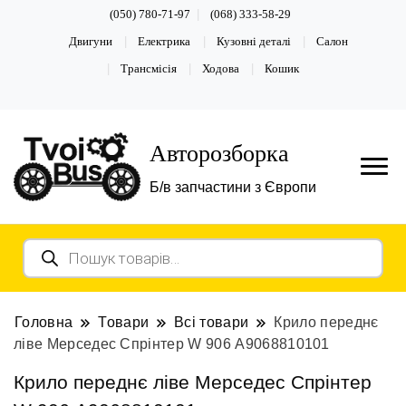
(050) 780-71-97
(068) 333-58-29
Двигуни
Електрика
Кузовні деталі
Салон
Трансмісія
Ходова
Кошик
Авторозборка
Б/в запчастини з Європи
Пошук
товарів
Головна
Товари
Всі товари
Крило переднє
ліве Мерседес Спрінтер W 906 А9068810101
Крило переднє ліве Мерседес Спрінтер