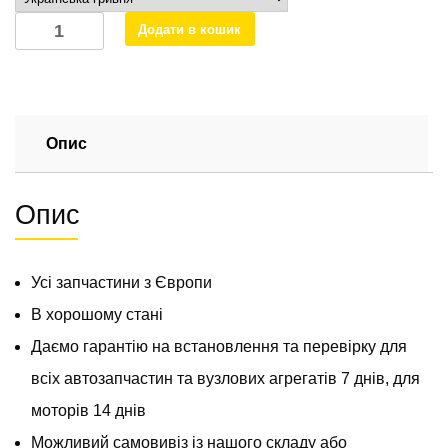
Крило
Додати в кошик
переднє
ліве
Мерседес
Спрінтер
W
Опис
906
А9068810101
Опис
кількість
Усі запчастини з Європи
В хорошому стані
Даємо гарантію на встановлення та перевірку для
всіх автозапчастин та вузлових агрегатів 7 днів, для
моторів 14 днів
Можливий самовивіз із нашого складу або