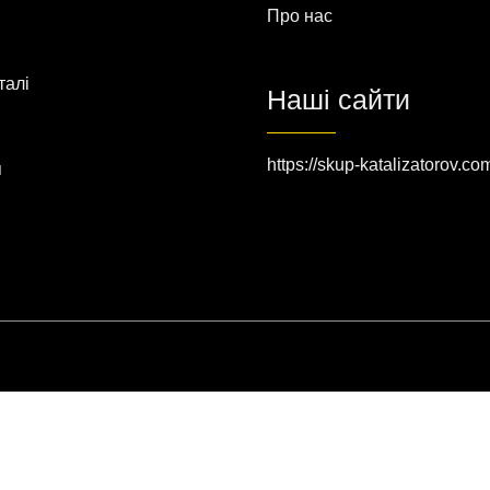
Про нас
талі
Наші сайти
https://skup-katalizatorov.co
я