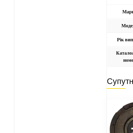
Мар
Моде
Рік ви
Катало
ном
Супутн