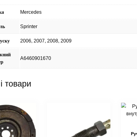
ка
Mercedes
ль
Sprinter
пуску
2006
,
2007
,
2008
,
2009
жний
А6460901670
ер
і товари
Ру