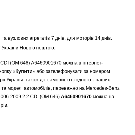
а вузлових агрегатів 7 днів, для моторів 14 днів.
ії України Новою поштою.
2 CDI (OM 646) А6460901670 можна в інтернет-
нопку «
Купити
» або зателефонувати за номером
ії України, також діє самовивіз із одного з наших
ки та моделі автомобілів, переважно на Mercedes-Benz
2006-2009 2.2 CDI (OM 646)
А6460901670
можна на
рів.