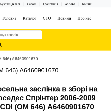
Кузовні деталі
Салон
Трансмісія
Ходова
Кошик
Головна
Каталог
СТО
Новини
Про нас
шук
арів
OM 646) А6460901670
OM 646) А6460901670
сельна заслінка в зборі на
седес Спрінтер 2006-2009
 CDI (OM 646) А6460901670