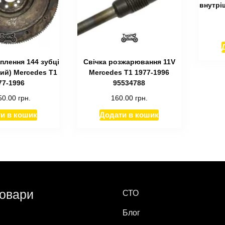
внутрі
плення 144 зубці
Cвічка розжарювання 11V
ий) Mercedes T1
Mercedes T1 1977-1996
77-1996
95534788
50.00
грн.
160.00
грн.
и в кошик
Додати в кошик
товари
СТО
Блог