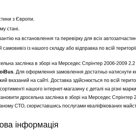
стини з Європи.
у стані.
антію на встановлення та перевірку для всіх автозапчастин т
самовивіз із нашого складу або відправка по всій територ
ельна заслінка в зборі на Мерседес Спрінтер 2006-2009 2.
oiBus
. Для оформлення замовлення достатньо натиснути к
кий вказаний на сайті. Доставка здійснюється по всій територ
асортименті нашого інтернет-магазину є деталі на різні мар
становити дросельна заслінка в зборі на Мерседес Спрінтер 
ваному СТО, скориставшись послугами кваліфікованих майст
ова інформація