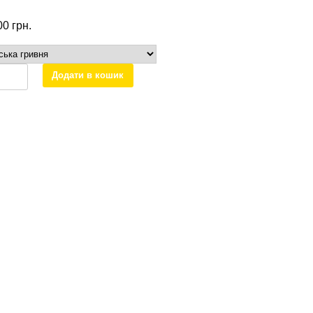
.00
грн.
льна
Додати в кошик
ка
дес
тер
901670
ть