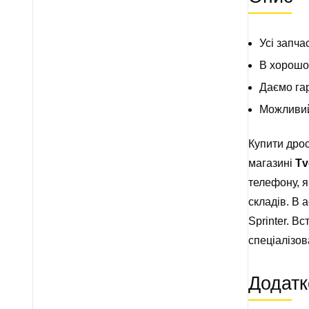
Усі запча
В хорошом
Даємо гар
Можливий 
Купити дрос
магазині
Tv
телефону, я
складів. В 
Sprinter. В
спеціалізо
Додатк