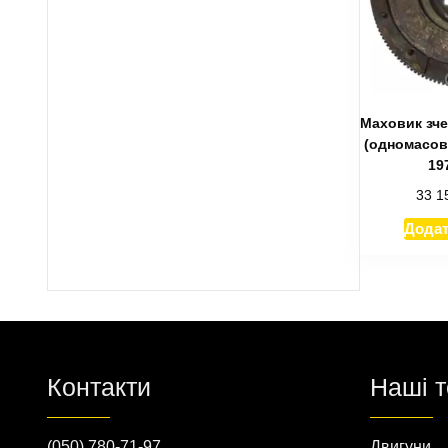
Маховик зче
(одномасов
19
33 1
Додат
Контакти
Наші 
(050) 780-71-97
Двигуни